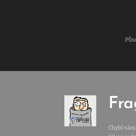
Půso
Fra
Chybí vám 