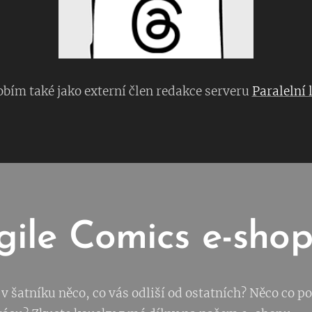
bím také jako externí člen redakce serveru
Paralelní 
gile Comics e-sho
v šatníku něco, co vás odliší od ostatních? Něco co p