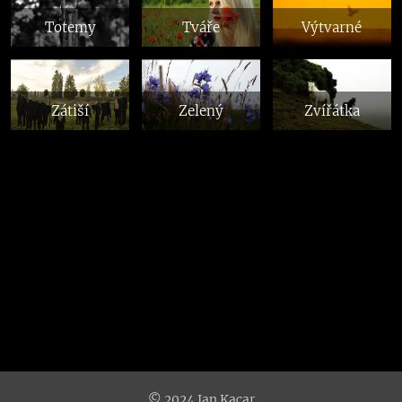
Totemy
Tváře
Výtvarné
Zátiší
Zelený
Zvířátka
© 2024 Jan Kacar