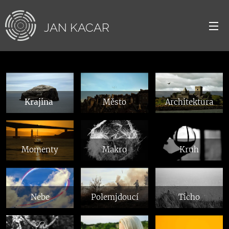
JAN
KACAR
Krajina
Město
Architektura
Momenty
Makro
Kruh
Nebe
Polemjdoucí
Ticho