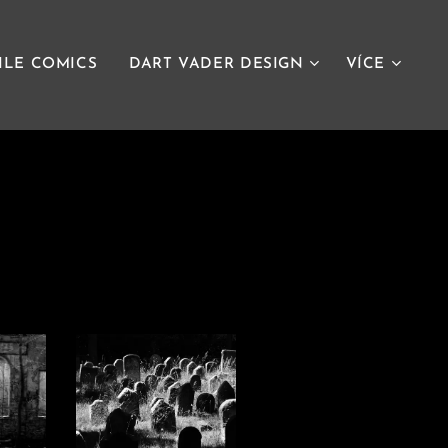
ILE COMICS
DART VADER DESIGN
VÍCE